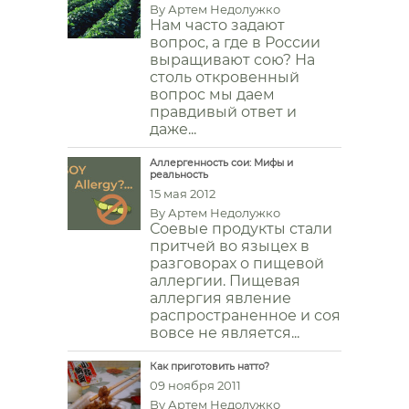
By
Артем Недолужко
Нам часто задают
вопрос, а где в России
выращивают сою? На
столь откровенный
вопрос мы даем
правдивый ответ и
даже...
Аллергенность сои: Мифы и
реальность
15 мая 2012
By
Артем Недолужко
Соевые продукты стали
притчей во языцех в
разговорах о пищевой
аллергии. Пищевая
аллергия явление
распространенное и соя
вовсе не является...
Как приготовить натто?
09 ноября 2011
By
Артем Недолужко