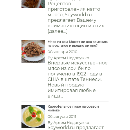
Рецептов
приготовления натто
много, Soyworld.ru
предлагает Вашему
вниманию один из них.
(далее…)
Мясо из сои: Может ли оно заменить
натуральное и вредно ли оно?
08 января 2010
By
Артем Недолужко
Впервые искусственное
мясо из сои было
получено в 1922 году в
США в штате Теннеси.
Новый продукт
имитировал любые
виды...
Картофельное пюре на соевом
молоке
06 августа 2011
By
Артем Недолужко
Soyworld.ru предлагает