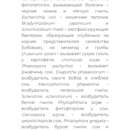
фитопатоген, вызывающий болезни –
черная ножка и мягкую гниль,
Escherichia coli
– кишечная палочка,
Bradyrhizobium japonicum
и
Sinorhizobium fredii
– азотфиксирующие
бактерии, образующие клубеньки на
корнях представителей семейства
Бобовые), на нематод и грибы
(
Fusarium solani
– вызывает сухую гниль
у картофеля,
Uromyces sojae
=
Phakospora pachyrhizi
– вызывает
ржавчину сои,
Diaporthe phaseolorum
–
возбудитель ожога бобов и стеблей
сои,
Macrophomina phaseolina
–
возбудитель пепельной гнили,
Sclerotina sclerotiorum
– возбудитель
белой гнили, Phytophthora sojae –
возбудитель фитофтороза у сои,
Cercospora sojina
– возбудитель
церкоспороза сои,
Phialophora gregata
–
возбудитель бурой гнили сои и