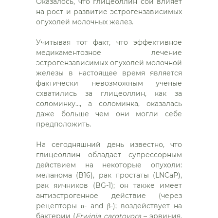
Оказалось, что глицеоллин сои влияет
на рост и развитие эстрогензависимых
опухолей молочных желез.
Учитывая тот факт, что эффективное
медикаментозное лечение
эстрогензависимых опухолей молочной
железы в настоящее время является
фактически невозможным ученые
схватились за глицеоллин, как за
соломинку…, а соломинка, оказалась
даже больше чем они могли себе
предположить.
На сегодняшний день известно, что
глицеоллин обладает супрессорным
действием на некоторые опухоли:
меланома (B16), рак простаты (LNCaP),
рак яичников (BG-1); он также имеет
антиэстрогенное действие (через
рецепторы α- and β-); воздействует на
бактерии (
Erwinia carotovora
– эрвиния,