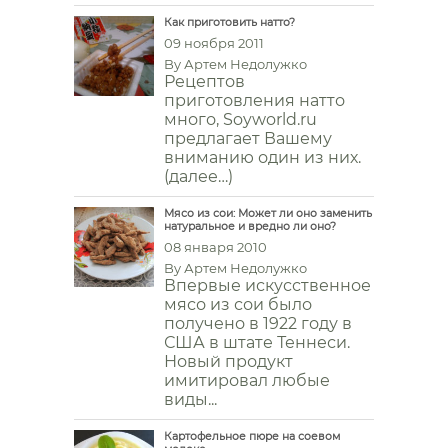
Как приготовить натто?
09 ноября 2011
By
Артем Недолужко
Рецептов
приготовления натто
много, Soyworld.ru
предлагает Вашему
вниманию один из них.
(далее…)
Мясо из сои: Может ли оно заменить
натуральное и вредно ли оно?
08 января 2010
By
Артем Недолужко
Впервые искусственное
мясо из сои было
получено в 1922 году в
США в штате Теннеси.
Новый продукт
имитировал любые
виды...
Картофельное пюре на соевом