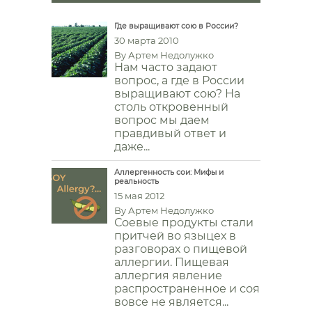
Где выращивают сою в России?
30 марта 2010
By
Артем Недолужко
Нам часто задают
вопрос, а где в России
выращивают сою? На
столь откровенный
вопрос мы даем
правдивый ответ и
даже...
Аллергенность сои: Мифы и
реальность
15 мая 2012
By
Артем Недолужко
Соевые продукты стали
притчей во языцех в
разговорах о пищевой
аллергии. Пищевая
аллергия явление
распространенное и соя
вовсе не является...