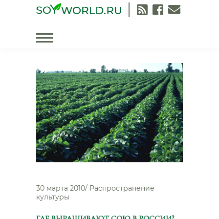
Skip
to
content
30 марта 2010
/
Распространение
культуры
ГДЕ ВЫРАЩИВАЮТ СОЮ В РОССИИ?