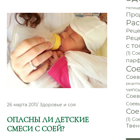
кт
Непище
н
Прод
Рас
ден!”
Реце
Рец
с то
(1)
Сое
пар
Со
Соев
рецепт
чипс
Соев
Соев
26 марта 2011
/
Здоровье и соя
Сое
ОПАСНЫ ЛИ ДЕТСКИЕ
(1)
Со
Твен
СМЕСИ С СОЕЙ?