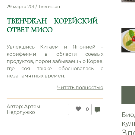
29 марта 2011
/
Твенчжан
ТВЕНЧЖАН – КОРЕЙСКИЙ
ОТВЕТ МИСО
Увлекшись Китаем и Японией –
корифеями в области соевых
продуктов, порой забываешь о Корее,
где соя также обосновалась с
незапамятных времен.
“Твенчжан
Читать полностью
–
ама
корейский
Автор:
Артем
ответ
0
Недолужко
Био
мисо”
кул
rld.ru
Зд