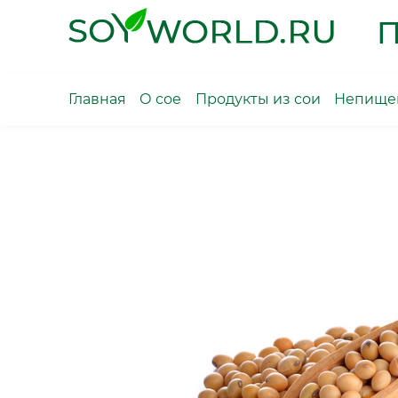
Skip
П
to
content
Главная
О сое
Продукты из сои
Непищев
Месяц:
Март
2011