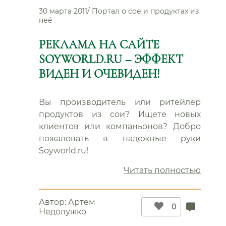
30 марта 2011
/
Портал о сое и продуктах из
неё
РЕКЛАМА НА САЙТЕ
SOYWORLD.RU – ЭФФЕКТ
ВИДЕН И ОЧЕВИДЕН!
Вы производитель или ритейлер
продуктов из сои? Ищете новых
клиентов или компаньонов? Добро
пожаловать в надежные руки
Soyworld.ru!
“Рекл
Читать полностью
на
сайте
Автор:
Артем
Soywo
0
Недолужко
–