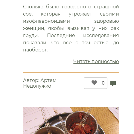
Сколько было говорено о страшной
сое, которая угрожает своими
изофлавоноидами здоровью
женщин, якобы вызывая у них рак
груди. Последние исследования
показали, что все с точностью, до
наоборот.
“Соя
Читать полностью
и
рак
Автор:
Артем
груди
0
Недолужко
с
точно
до
наобо