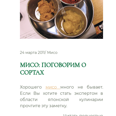
24 марта 2011
/
Мисо
МИСО: ПОГОВОРИМ О
СОРТАХ
Хорошего
мисо
много не бывает.
Если Вы хотите стать экспертом в
области японской кулинарии
прочтите эту заметку.
“Мисо
Читать полностью