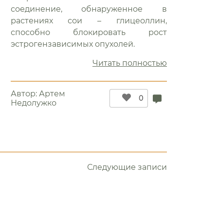
соединение, обнаруженное в
ворим
растениях сои – глицеоллин,
способно блокировать рост
х”
эстрогензависимых опухолей.
“Глицеоллин
Читать полностью
–
противорак
Автор:
Артем
панацея,
0
Недолужко
спрятанная
в
сое”
Следующие записи