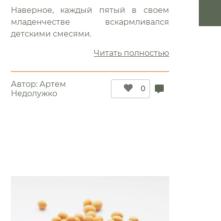
Наверное, каждый пятый в своем
младенчестве вскармливался
детскими смесями.
“Опасны
Читать полностью
ли
детские
Автор:
Артем
смеси
0
Недолужко
с
соей?”
:
стью
рот”