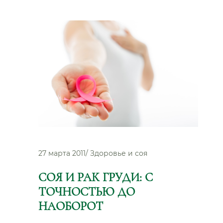
эффе
виде
и
очеви
27 марта 2011
/
Здоровье и соя
СОЯ И РАК ГРУДИ: С
ТОЧНОСТЬЮ ДО
НАОБОРОТ