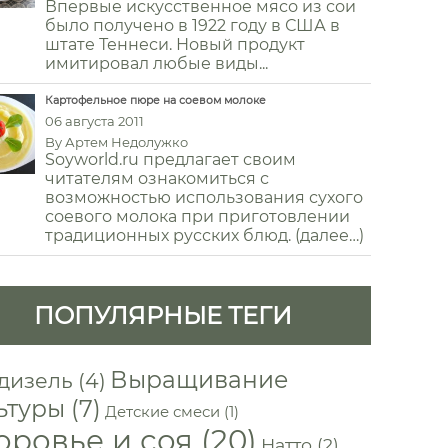
Впервые искусственное мясо из сои
было получено в 1922 году в США в
штате Теннеси. Новый продукт
имитировал любые виды...
Картофельное пюре на соевом молоке
06 августа 2011
By
Артем Недолужко
Soyworld.ru предлагает своим
читателям ознакомиться с
возможностью использования сухого
соевого молока при приготовлении
традиционных русских блюд. (далее…)
ПОПУЛЯРНЫЕ ТЕГИ
Выращивание
дизель
(4)
ьтуры
(7)
Детские смеси
(1)
оровье и соя
(20)
Натто
(2)