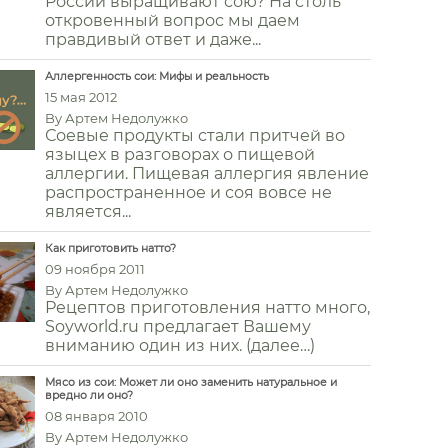
России выращивают сою? На столь
откровенный вопрос мы даем
правдивый ответ и даже...
Аллергенность сои: Мифы и реальность
15 мая 2012
By
Артем Недолужко
Соевые продукты стали притчей во
языцех в разговорах о пищевой
аллергии. Пищевая аллергия явление
распространенное и соя вовсе не
является...
Как приготовить натто?
09 ноября 2011
By
Артем Недолужко
Рецептов приготовления натто много,
Soyworld.ru предлагает Вашему
вниманию один из них. (далее…)
Мясо из сои: Может ли оно заменить натуральное и
вредно ли оно?
08 января 2010
By
Артем Недолужко