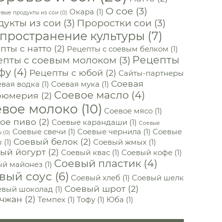
О сое
(3)
Окара
(1)
вые продукты из сои
(0)
укты из сои
(3)
Проростки сои
(3)
пространение культуры
(7)
пты с натто
(2)
Рецепты с соевым белком
(1)
Рецепты
епты с соевым молоком
(3)
фу
(4)
Рецепты с юбой
(2)
Сайты-партнеры
Соевая
вая водка
(1)
Соевая мука
(1)
Соевое масло
(4)
фюмерия
(2)
евое молоко
(10)
Соевое мясо
(1)
ое пиво
(2)
Соевые карандаши
(1)
Соевые
Соевые свечи
(1)
Соевые чернила
(1)
Соевые
ы
(0)
Соевый белок
(2)
ы
(1)
Соевый жмых
(1)
ый йогурт
(2)
Соевый квас
(1)
Соевый кофе
(1)
Соевый пластик
(4)
ый майонез
(1)
вый соус
(6)
Соевый хлеб
(1)
Соевый шелк
Соевый шрот
(2)
евый шоколад
(1)
чжан
(2)
Темпех
(1)
Тофу
(1)
Юба
(1)