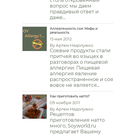
столь откровенный
вопрос мы даем
правдивый ответ и
даже...
Аллергенность сои: Мифы и
реальность
15 мая 2012
By
Артем Недолужко
Соевые продукты стали
притчей во языцех в
разговорах о пищевой
аллергии. Пищевая
аллергия явление
распространенное и соя
вовсе не является...
Как приготовить натто?
09 ноября 2011
By
Артем Недолужко
Рецептов
приготовления натто
много, Soyworld.ru
предлагает Вашему