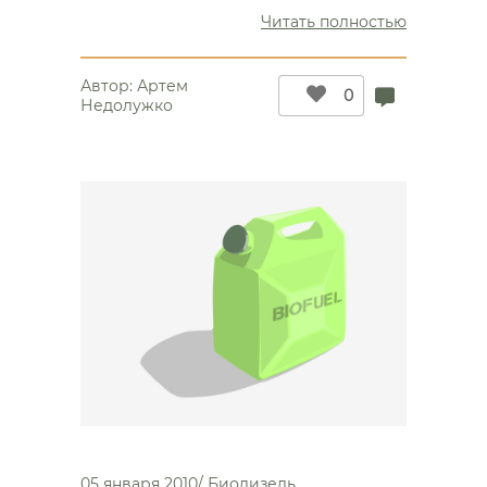
“Кругово
Читать полностью
биодизел
в
Автор:
Артем
природе”
0
Недолужко
05 января 2010
/
Биодизель