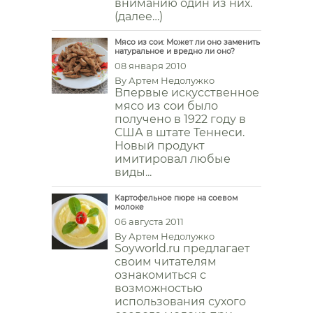
вниманию один из них.
(далее…)
Мясо из сои: Может ли оно заменить
натуральное и вредно ли оно?
08 января 2010
By
Артем Недолужко
Впервые искусственное
мясо из сои было
получено в 1922 году в
США в штате Теннеси.
Новый продукт
имитировал любые
виды...
Картофельное пюре на соевом
молоке
06 августа 2011
By
Артем Недолужко
Soyworld.ru предлагает
своим читателям
ознакомиться с
возможностью
использования сухого