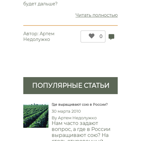
будет дальше?
“Биодизе
Читать полностью
–
топливо
Автор:
Артем
будущего
0
Недолужко
ПОПУЛЯРНЫЕ СТАТЬИ
Где выращивают сою в России?
30 марта 2010
By
Артем Недолужко
Нам часто задают
вопрос, а где в России
выращивают сою? На