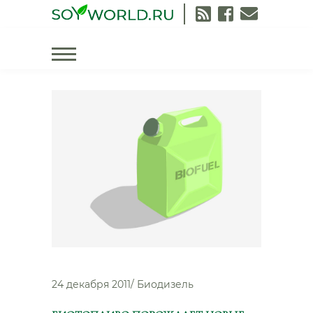
Skip
to
content
Биодизель
24 декабря 2011
/
Биодизель