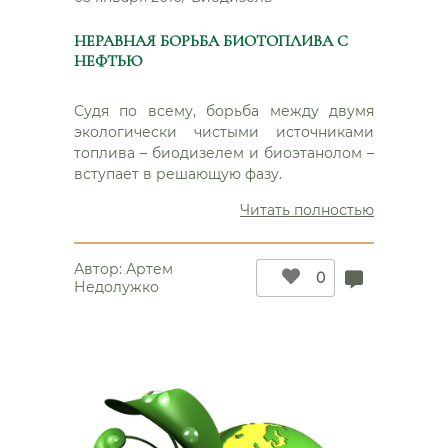
НЕРАВНАЯ БОРЬБА БИОТОПЛИВА С
НЕФТЬЮ
Судя по всему, борьба между двумя
экологически чистыми источниками
топлива – биодизелем и биоэтанолом –
вступает в решающую фазу.
“Неравна
Читать полностью
борьба
биотопли
Автор:
Артем
с
0
Недолужко
нефтью”