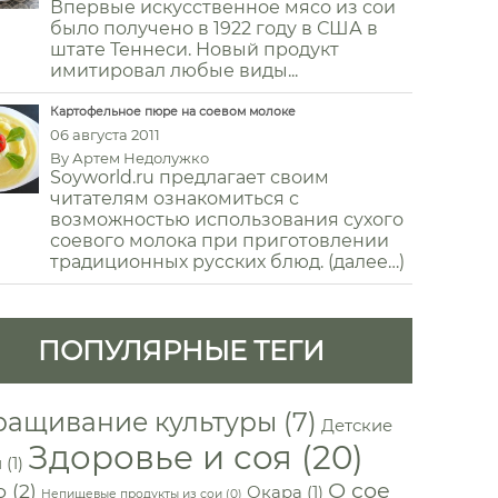
Впервые искусственное мясо из сои
было получено в 1922 году в США в
штате Теннеси. Новый продукт
имитировал любые виды...
Картофельное пюре на соевом молоке
06 августа 2011
By
Артем Недолужко
Soyworld.ru предлагает своим
читателям ознакомиться с
возможностью использования сухого
соевого молока при приготовлении
традиционных русских блюд. (далее…)
ПОПУЛЯРНЫЕ ТЕГИ
ащивание культуры
(7)
Детские
Здоровье и соя
(20)
и
(1)
О сое
о
(2)
Окара
(1)
Непищевые продукты из сои
(0)