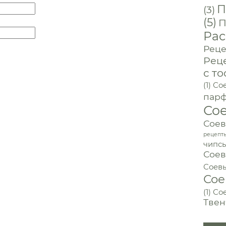
П
(3)
(5)
П
Рас
Реце
Рец
с то
(1)
Сое
пар
Со
Соев
рецепт
чипс
Соев
Соев
Сое
(1)
Со
Твен