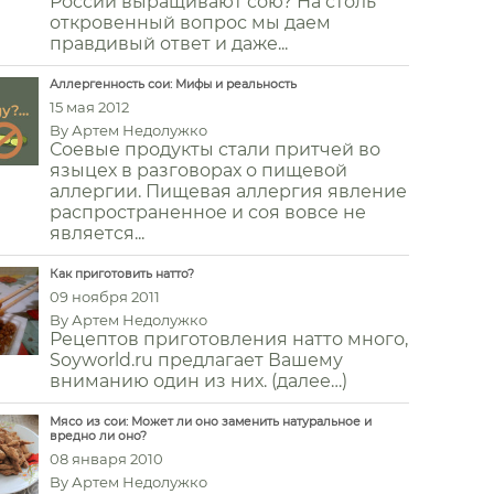
России выращивают сою? На столь
откровенный вопрос мы даем
правдивый ответ и даже...
Аллергенность сои: Мифы и реальность
15 мая 2012
By
Артем Недолужко
Соевые продукты стали притчей во
языцех в разговорах о пищевой
аллергии. Пищевая аллергия явление
распространенное и соя вовсе не
является...
Как приготовить натто?
09 ноября 2011
By
Артем Недолужко
Рецептов приготовления натто много,
Soyworld.ru предлагает Вашему
вниманию один из них. (далее…)
Мясо из сои: Может ли оно заменить натуральное и
вредно ли оно?
08 января 2010
By
Артем Недолужко