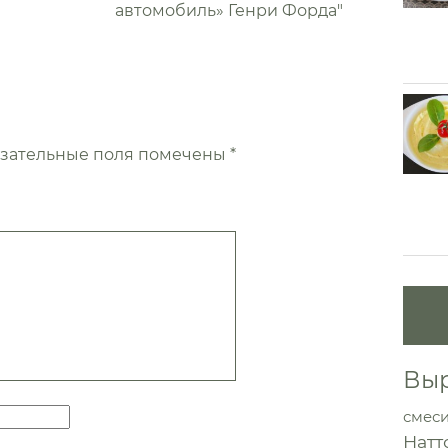
автомобиль» Генри Форда"
зательные поля помечены
*
Выр
смес
Натт