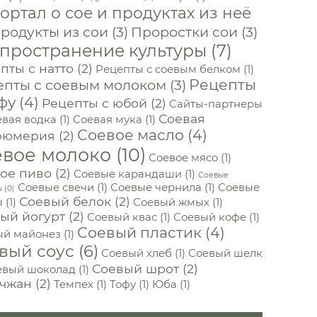
ортал о сое и продуктах из неё
родукты из сои
(3)
Проростки сои
(3)
пространение культуры
(7)
пты с натто
(2)
Рецепты с соевым белком
(1)
Рецепты
епты с соевым молоком
(3)
фу
(4)
Рецепты с юбой
(2)
Сайты-партнеры
Соевая
вая водка
(1)
Соевая мука
(1)
Соевое масло
(4)
фюмерия
(2)
евое молоко
(10)
Соевое мясо
(1)
ое пиво
(2)
Соевые карандаши
(1)
Соевые
Соевые свечи
(1)
Соевые чернила
(1)
Соевые
ы
(0)
Соевый белок
(2)
ы
(1)
Соевый жмых
(1)
ый йогурт
(2)
Соевый квас
(1)
Соевый кофе
(1)
Соевый пластик
(4)
ый майонез
(1)
вый соус
(6)
Соевый хлеб
(1)
Соевый шелк
Соевый шрот
(2)
евый шоколад
(1)
чжан
(2)
Темпех
(1)
Тофу
(1)
Юба
(1)