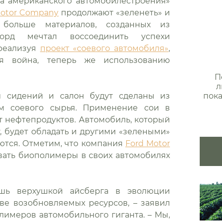
ца американского автомобилестроения»
Motor Company
продолжают «зеленеть» и
больше материалов, созданных из
Форд мечтал воссоединить успехи
 реализуя
проект «соевого автомобиля»
,
я война, теперь же использованию
П
л
пока
ки сидений и салон будут сделаны из
ем соевого сырья. Применение сои в
от нефтепродуктов. Автомобиль, который
, будет обладать и другими «зелеными»
ются. Отметим, что компания
Ford Motor
вать биополимеры в своих автомобилях
шь верхушкой айсберга в эволюции
ове возобновляемых ресурсов, – заявил
лимеров автомобильного гиганта. – Мы,