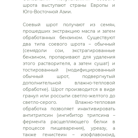
шрота выступают страны Европы и
Юго-Восточной Азии.
Соевый шрот получают из семян,
прошедших экстракцию масла и затем
обработанных бензином. Существуют
два типа соевого шрота – обычный
(семядоли сои, экстрагированные
бензином, пропаривают для удаления
этого растворителя, а затем сушат) и
тостированный (модифицированный
обычный шрот, подвергнутый
дополнительной влажно-тепловой
обработке). Шрот производится в виде
гранул или россыпи светло-желтого до
светло-серого. Влажно-тепловая
обработка позволяет инактивировать
антитрипсин (ингибитор трипсина –
фермента расщепляющего белки в
процессе пищеварения), уреазу, а
также генистеин – изофлавоноид,