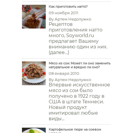
Как приготовить натто?
09 ноября 2011
By
Артем Недолужко
Рецептов
приготовления натто
много, Soyworld.ru
предлагает Вашему
вниманию один из них.
(далее…)
Мясо из сои: Может ли оно заменить
натуральное и вредно ли оно?
08 января 2010
By
Артем Недолужко
Впервые искусственное
мясо из сои было
получено в 1922 году в
США в штате Теннеси.
Новый продукт
имитировал любые
виды...
Картофельное пюре на соевом