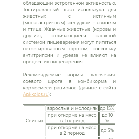
обладающий эстрогенной активностью.
Тостированный шрот используют для
животных с истинным
(моногастричным) желудком – свиньям
и птице. Жвачные животные (коровы и
другие), отличающиеся сложной
системой пищеварения могут питаться
нетостированным шротом, поскольку
антитрипсин и уреаза не влияют на
процесс их пищеварения.
Рекомендуемые нормы включения
соевого шрота в комбикорма и
кормосмеси рационов (данные с сайта
Apkkolos.ru
):
взрослые и молодняк
до 15%
при откорме на мясо
до 10
Свиньи
в 1 период
%
при откорме на мясо
до 5%
в 2 период