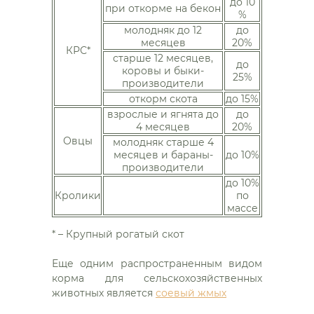
до 10
при откорме на бекон
%
молодняк до 12
до
месяцев
20%
КРС*
старше 12 месяцев,
до
коровы и быки-
25%
производители
откорм скота
до 15%
взрослые и ягнята до
до
4 месяцев
20%
Овцы
молодняк старше 4
месяцев и бараны-
до 10%
производители
до 10%
Кролики
по
массе
* – Крупный рогатый скот
Еще одним распространенным видом
корма для сельскохозяйственных
животных является
соевый жмых