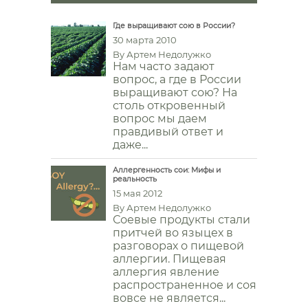
Где выращивают сою в России?
30 марта 2010
By
Артем Недолужко
Нам часто задают
вопрос, а где в России
выращивают сою? На
столь откровенный
вопрос мы даем
правдивый ответ и
даже...
Аллергенность сои: Мифы и
реальность
15 мая 2012
By
Артем Недолужко
Соевые продукты стали
притчей во языцех в
разговорах о пищевой
аллергии. Пищевая
аллергия явление
распространенное и соя
вовсе не является...