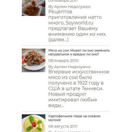
09 ноября 2011
By
Артем Недолужко
Рецептов
приготовления натто
много, Soyworld.ru
предлагает Вашему
вниманию один из них.
(далее…)
Мясо из сои: Может ли оно заменить
натуральное и вредно ли оно?
08 января 2010
By
Артем Недолужко
Впервые искусственное
мясо из сои было
получено в 1922 году в
США в штате Теннеси.
Новый продукт
имитировал любые
виды...
Картофельное пюре на соевом
молоке
06 августа 2011