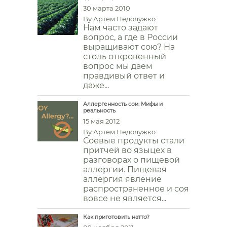
30 марта 2010
By
Артем Недолужко
Нам часто задают
вопрос, а где в России
выращивают сою? На
столь откровенный
вопрос мы даем
правдивый ответ и
даже...
Аллергенность сои: Мифы и
реальность
15 мая 2012
By
Артем Недолужко
Соевые продукты стали
притчей во языцех в
разговорах о пищевой
аллергии. Пищевая
аллергия явление
распространенное и соя
вовсе не является...
Как приготовить натто?