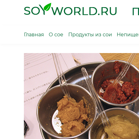
Skip
П
to
content
Главная
О сое
Продукты из сои
Непищев