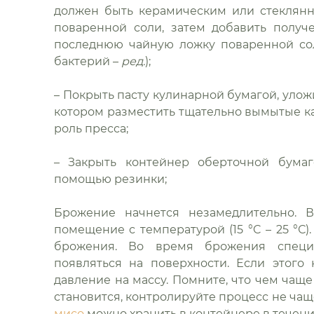
должен быть керамическим или стеклянн
поваренной соли, затем добавить получ
последнюю чайную ложку поваренной сол
бактерий –
ред.
);
– Покрыть пасту кулинарной бумагой, улож
котором разместить тщательно вымытые камн
роль пресса;
– Закрыть контейнер оберточной бумаг
помощью резинки;
Брожение начнется незамедлительно. 
помещение с температурой (15 °C – 25 °С).
брожения. Во время брожения специф
появляться на поверхности. Если этого
давление на массу. Помните, что чем чаще
становится, контролируйте процесс не чащ
мисо
можно хранить в контейнере в течени