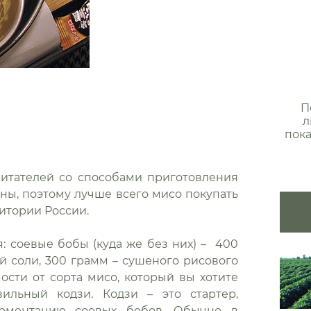
П
л
пока
 читателей со способами приготовления
ны, поэтому лучше всего мисо покупать
ритории России.
: соевые бобы (куда же без них) – 400
й соли, 300 грамм – сушеного рисового
мости от сорта мисо, который вы хотите
ильный кодзи. Кодзи – это стартер,
рментацию соевых бобов. Обычно в