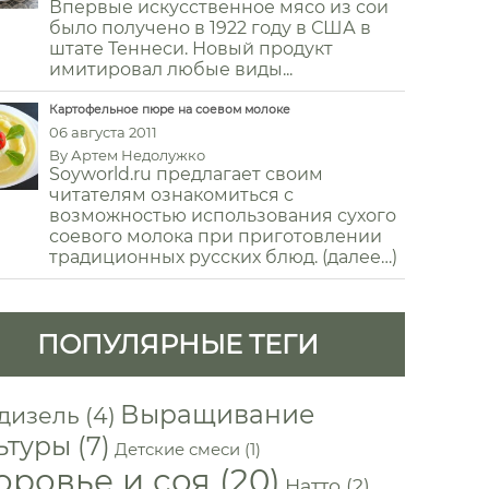
Впервые искусственное мясо из сои
было получено в 1922 году в США в
штате Теннеси. Новый продукт
имитировал любые виды...
Картофельное пюре на соевом молоке
06 августа 2011
By
Артем Недолужко
Soyworld.ru предлагает своим
читателям ознакомиться с
возможностью использования сухого
соевого молока при приготовлении
традиционных русских блюд. (далее…)
ПОПУЛЯРНЫЕ ТЕГИ
Выращивание
дизель
(4)
ьтуры
(7)
Детские смеси
(1)
оровье и соя
(20)
Натто
(2)