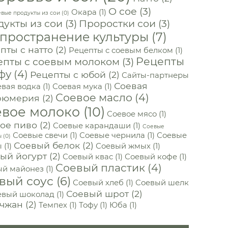
О сое
(3)
Окара
(1)
вые продукты из сои
(0)
укты из сои
(3)
Проростки сои
(3)
пространение культуры
(7)
пты с натто
(2)
Рецепты с соевым белком
(1)
Рецепты
епты с соевым молоком
(3)
фу
(4)
Рецепты с юбой
(2)
Сайты-партнеры
Соевая
вая водка
(1)
Соевая мука
(1)
Соевое масло
(4)
фюмерия
(2)
евое молоко
(10)
Соевое мясо
(1)
ое пиво
(2)
Соевые карандаши
(1)
Соевые
Соевые свечи
(1)
Соевые чернила
(1)
Соевые
ы
(0)
Соевый белок
(2)
ы
(1)
Соевый жмых
(1)
ый йогурт
(2)
Соевый квас
(1)
Соевый кофе
(1)
Соевый пластик
(4)
ый майонез
(1)
вый соус
(6)
Соевый хлеб
(1)
Соевый шелк
Соевый шрот
(2)
евый шоколад
(1)
чжан
(2)
Темпех
(1)
Тофу
(1)
Юба
(1)