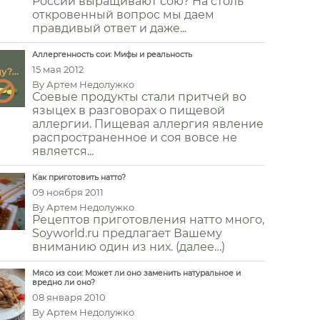
России выращивают сою? На столь
откровенный вопрос мы даем
правдивый ответ и даже...
Аллергенность сои: Мифы и реальность
15 мая 2012
By
Артем Недолужко
Соевые продукты стали притчей во
языцех в разговорах о пищевой
аллергии. Пищевая аллергия явление
распространенное и соя вовсе не
является...
Как приготовить натто?
09 ноября 2011
By
Артем Недолужко
Рецептов приготовления натто много,
Soyworld.ru предлагает Вашему
вниманию один из них. (далее…)
Мясо из сои: Может ли оно заменить натуральное и
вредно ли оно?
08 января 2010
By
Артем Недолужко