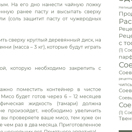
ым. На его дно нанести чайную ложку
Непище
енную ранее пасту и высыпать сверху
Прод
и (соль защитит пасту от чужеродных
Рас
Реце
Рец
ить сверху круглый деревянный диск, на
с то
и (масса – 3 кг), которые будут играть
(1)
Сое
пар
Со
ой, которую необходимо закрепить с
Соев
рецепт
чипс
Важно поместить контейнер в чистое
Соев
 Мисо будет готов через 6 – 12 месяцев
Соев
Сое
ическая жидкость (тамари) должна
 не произойдет, необходимо увеличить
(1)
Со
 вы проверяете ваше мисо, тем хуже он
Твен
е чем раз в два месяца. Приготовленное
е нескольких лет. Приятного аппетита!