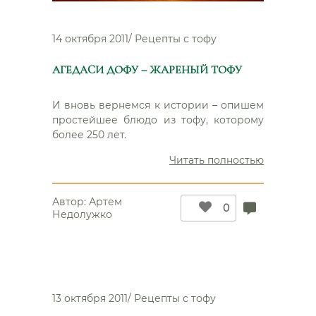
14 октября 2011
/
Рецепты с тофу
АГЕДАCИ ДОФУ – ЖАРЕНЫЙ ТОФУ
И вновь вернемся к истории – опишем
простейшее блюдо из тофу, которому
более 250 лет.
“Агедаcи
Читать полностью
дофу
–
Автор:
Артем
жареный
0
Недолужко
тофу”
13 октября 2011
/
Рецепты с тофу