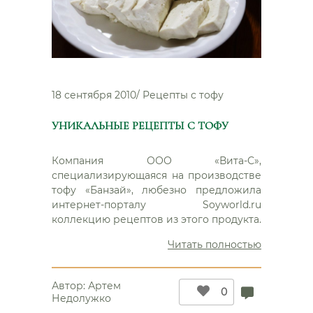
18 сентября 2010
/
Рецепты с тофу
УНИКАЛЬНЫЕ РЕЦЕПТЫ С ТОФУ
Компания ООО «Вита-С»,
специализирующаяся на производстве
тофу «Банзай», любезно предложила
интернет-порталу Soyworld.ru
коллекцию рецептов из этого продукта.
“Уникаль
Читать полностью
рецепты
с
Автор:
Артем
тофу”
0
Недолужко