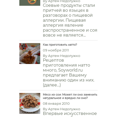
By
Артем Недолужко
Соевые продукты стали
притчей во языцех в
разговорах о пищевой
аллергии. Пищевая
аллергия явление
распространенное и соя
вовсе не является...
Как приготовить натто?
09 ноября 2011
By
Артем Недолужко
Рецептов
приготовления натто
много, Soyworld.ru
предлагает Вашему
вниманию один из них.
(далее…)
Мясо из сои: Может ли оно заменить
натуральное и вредно ли оно?
08 января 2010
By
Артем Недолужко
Впервые искусственное