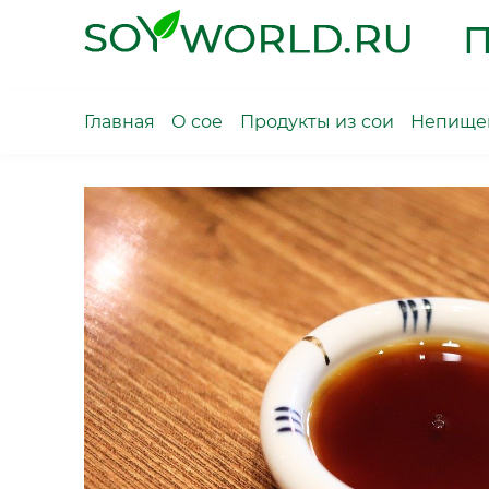
Skip
П
to
content
Главная
О сое
Продукты из сои
Непищев