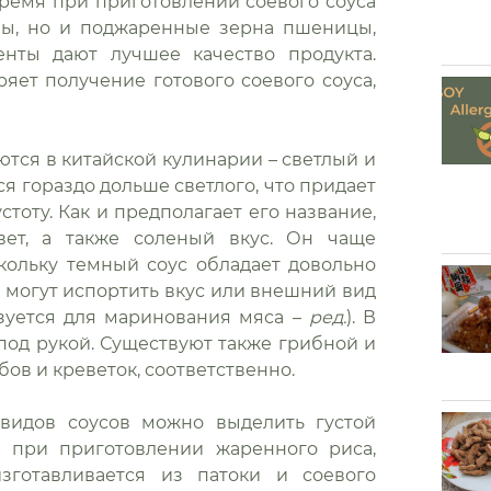
время при приготовлении соевого соуса
бы, но и поджаренные зерна пшеницы,
нты дают лучшее качество продукта.
яет получение готового соевого соуса,
ются в китайской кулинарии – светлый и
 гораздо дольше светлого, что придает
оту. Как и предполагает его название,
вет, а также соленый вкус. Он чаще
кольку темный соус обладает довольно
 могут испортить вкус или внешний вид
зуется для маринования мяса –
ред.
). В
под рукой. Существуют также грибной и
ов и креветок, соответственно.
 видов соусов можно выделить густой
и при приготовлении жаренного риса,
зготавливается из патоки и соевого