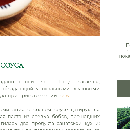
П
л
пока
 СОУСА
длинно неизвестно. Предполагается,
и, обладающий уникальными вкусовыми
дукт при приготовлении
тофу
…
оминания о соевом соусе датируются
ная паста из соевых бобов, прошедших
тилась два продукта азиатской кухни: