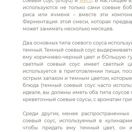
соевый соус (shoyu) и
мисо
. В настоящее 
используются не только сами соевые бо
риса или ячменя – вместе эти компоне
Ферментация этой смеси, которая предвар
может занимать несколько месяцев.
Два основных типа соевого соуса использу
темный. Темный соевый соус выдерживается
ему коричнево-черный цвет и бОльшую густ
светлый соевый соус имеет светлый ц
используется в приготовлении пищи, пос
острым запахом и темным цветом, которые
блюда (темный соевый соус часто исполь
идеале, вы должны иметь оба типа соусов 
креветочный соевые соусы, с ароматам гриб
Среди других, менее распространенных
соевый соус, используемый в кулинари
чтобы придать ему темный цвет, он и