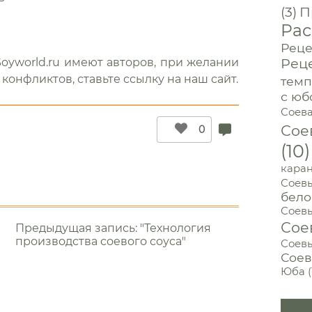
(3)
П
Рас
Реце
Рец
oyworld.ru имеют авторов, при желании
конфликтов, ставьте ссылку на наш сайт.
темп
с юб
Соева
Сое
0
(10)
кара
Соев
бело
Соевы
Сое
Предыдущая запись: "Технология
производства соевого соуса"
Соевы
Соев
Юба
(