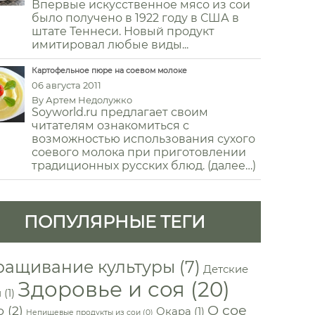
Впервые искусственное мясо из сои
было получено в 1922 году в США в
штате Теннеси. Новый продукт
имитировал любые виды...
Картофельное пюре на соевом молоке
06 августа 2011
By
Артем Недолужко
Soyworld.ru предлагает своим
читателям ознакомиться с
возможностью использования сухого
соевого молока при приготовлении
традиционных русских блюд. (далее…)
ПОПУЛЯРНЫЕ ТЕГИ
ащивание культуры
(7)
Детские
Здоровье и соя
(20)
и
(1)
О сое
о
(2)
Окара
(1)
Непищевые продукты из сои
(0)