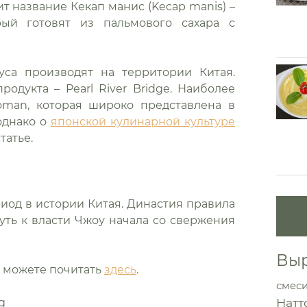
ит название Кекап манис (Kecap manis) –
орый готовят из пальмового сахара с
оуса производят на территории Китая.
одукта – Pearl River Bridge. Наиболее
koman, которая широко представлена в
 однако о
японской кулинарной культуре
татье.
иод в истории Китая. Династия правила
й путь к власти Чжоу начала со свержения
Выр
а можете почитать
здесь
.
смес
Натт
g