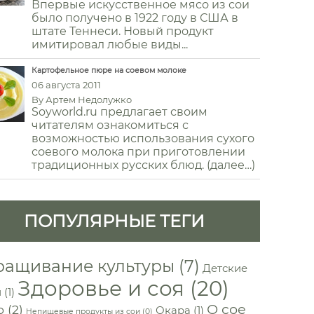
Впервые искусственное мясо из сои
было получено в 1922 году в США в
штате Теннеси. Новый продукт
имитировал любые виды...
Картофельное пюре на соевом молоке
06 августа 2011
By
Артем Недолужко
Soyworld.ru предлагает своим
читателям ознакомиться с
возможностью использования сухого
соевого молока при приготовлении
традиционных русских блюд. (далее…)
ПОПУЛЯРНЫЕ ТЕГИ
ащивание культуры
(7)
Детские
Здоровье и соя
(20)
и
(1)
О сое
о
(2)
Окара
(1)
Непищевые продукты из сои
(0)