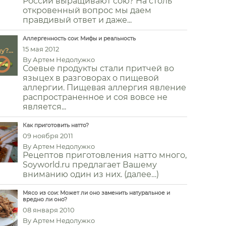
России выращивают сою? На столь
откровенный вопрос мы даем
правдивый ответ и даже...
Аллергенность сои: Мифы и реальность
15 мая 2012
By
Артем Недолужко
Соевые продукты стали притчей во
языцех в разговорах о пищевой
аллергии. Пищевая аллергия явление
распространенное и соя вовсе не
является...
Как приготовить натто?
09 ноября 2011
By
Артем Недолужко
Рецептов приготовления натто много,
Soyworld.ru предлагает Вашему
вниманию один из них. (далее…)
Мясо из сои: Может ли оно заменить натуральное и
вредно ли оно?
08 января 2010
By
Артем Недолужко