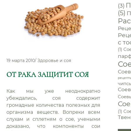
П
(3)
(5)
П
Рас
Реце
Рец
с то
(1)
Сое
пар
19 марта 2010
/
Здоровье и соя
Со
Соев
ОТ РАКА ЗАЩИТИТ СОЯ
рецепт
чипс
Соев
Как мы уже неоднократно
Соев
убеждались, соя содержит
Сое
громадные количества полезных для
(1)
Со
организма веществ. Вопреки всем
Твен
слухам и сплетням о сое, учеными
доказано, что компоненты сои