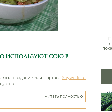
П
л
пока
КО ИСПОЛЬЗУЮТ СОЮ В
ня было задание для портала
Soyworld.ru
дуктов.
“Вкусная
Читать полностью
еда
или