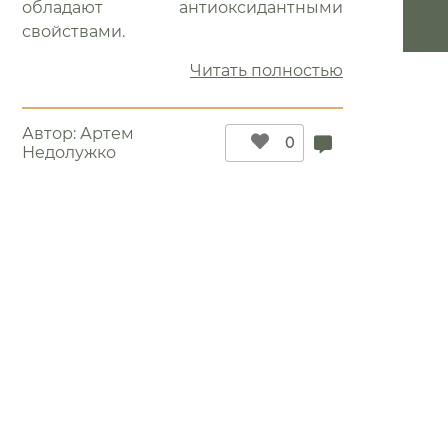
обладают антиоксидантными
свойствами.
ник
“От
Читать полностью
мина
рака
защитит
Автор:
Артем
соя”
0
Недолужко