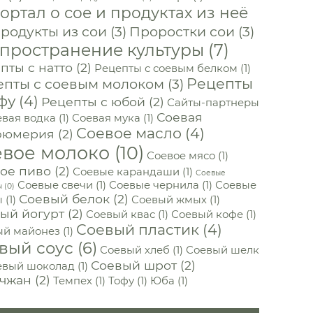
ортал о сое и продуктах из неё
родукты из сои
(3)
Проростки сои
(3)
пространение культуры
(7)
пты с натто
(2)
Рецепты с соевым белком
(1)
Рецепты
епты с соевым молоком
(3)
фу
(4)
Рецепты с юбой
(2)
Сайты-партнеры
Соевая
вая водка
(1)
Соевая мука
(1)
Соевое масло
(4)
фюмерия
(2)
евое молоко
(10)
Соевое мясо
(1)
ое пиво
(2)
Соевые карандаши
(1)
Соевые
Соевые свечи
(1)
Соевые чернила
(1)
Соевые
ы
(0)
Соевый белок
(2)
ы
(1)
Соевый жмых
(1)
ый йогурт
(2)
Соевый квас
(1)
Соевый кофе
(1)
Соевый пластик
(4)
ый майонез
(1)
вый соус
(6)
Соевый хлеб
(1)
Соевый шелк
Соевый шрот
(2)
евый шоколад
(1)
чжан
(2)
Темпех
(1)
Тофу
(1)
Юба
(1)