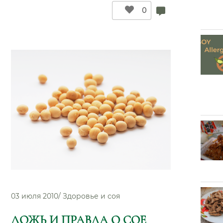
как
0
широко
используют
сою
в
китайской
кухне”
03 июля 2010
/
Здоровье и соя
ЛОЖЬ И ПРАВДА О СОЕ