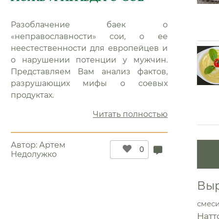
Разоблачение баек о
«неправославности» сои, о ее
неестественности для европейцев и
о нарушении потенции у мужчин.
Представляем Вам анализ фактов,
разрушающих мифы о соевых
генов”
продуктах.
“Ложь
Читать полностью
и
правда
Автор:
Артем
о
0
Недолужко
сое”
Выр
смес
Натт