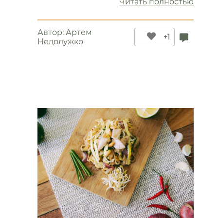
“Соя
Читать полностью
–
источ
Автор:
Артем
вита
+1
Недолужко
Е”