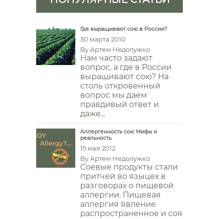
Где выращивают сою в России?
30 марта 2010
By
Артем Недолужко
Нам часто задают
вопрос, а где в России
выращивают сою? На
столь откровенный
вопрос мы даем
правдивый ответ и
даже...
Аллергенность сои: Мифы и
реальность
15 мая 2012
By
Артем Недолужко
Соевые продукты стали
притчей во языцех в
разговорах о пищевой
аллергии. Пищевая
аллергия явление
распространенное и соя