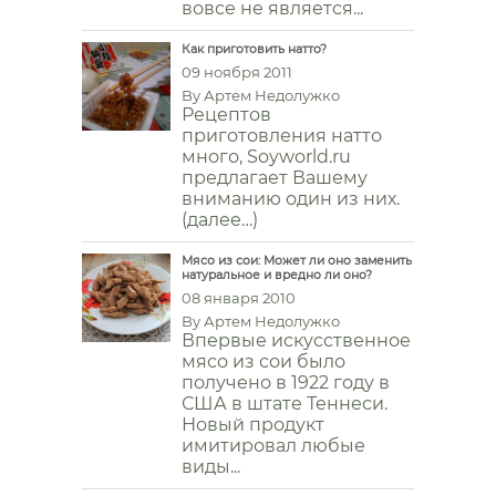
вовсе не является...
Как приготовить натто?
09 ноября 2011
By
Артем Недолужко
Рецептов
приготовления натто
много, Soyworld.ru
предлагает Вашему
вниманию один из них.
(далее…)
Мясо из сои: Может ли оно заменить
натуральное и вредно ли оно?
08 января 2010
By
Артем Недолужко
Впервые искусственное
мясо из сои было
получено в 1922 году в
США в штате Теннеси.
Новый продукт
имитировал любые
виды...