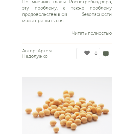
знает,
По мнению главы Роспотребнадзора,
как
эту проблему, а также проблему
преодоле
продовольственной безопасности
белковый
может решить соя.
дефицит
у
“Геннадий
Читать полностью
россиян”
Онищенк
знает,
Автор:
Артем
как
0
Недолужко
преодоле
белковый
дефицит
у
россиян”