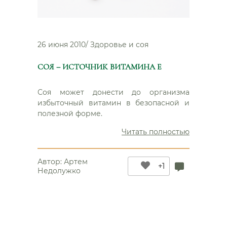
26 июня 2010
/
Здоровье и соя
СОЯ – ИСТОЧНИК ВИТАМИНА Е
Соя может донести до организма
избыточный витамин в безопасной и
полезной форме.
“Соя
Читать полностью
–
источник
Автор:
Артем
витамина
+1
Недолужко
Е”