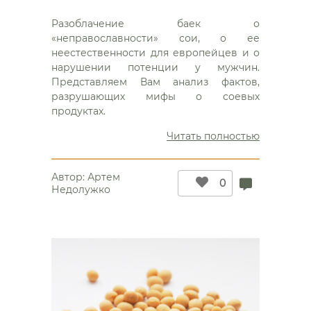
Разоблачение баек о
«неправославности» сои, о ее
неестественности для европейцев и о
нарушении потенции у мужчин.
Представляем Вам анализ фактов,
разрушающих мифы о соевых
продуктах.
“Ложь
Читать полностью
и
правда
Автор:
Артем
о
0
Недолужко
сое”