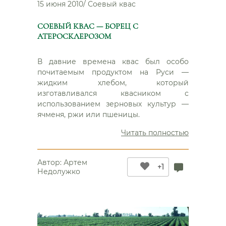
15 июня 2010
/
Соевый квас
СОЕВЫЙ КВАС — БОРЕЦ С
АТЕРОСКЛЕРОЗОМ
В давние времена квас был особо
почитаемым продуктом на Руси —
жидким хлебом, который
изготавливался квасником с
использованием зерновых культур —
ячменя, ржи или пшеницы.
“Соевый
Читать полностью
квас
—
Автор:
Артем
борец
+1
Недолужко
с
атероскл