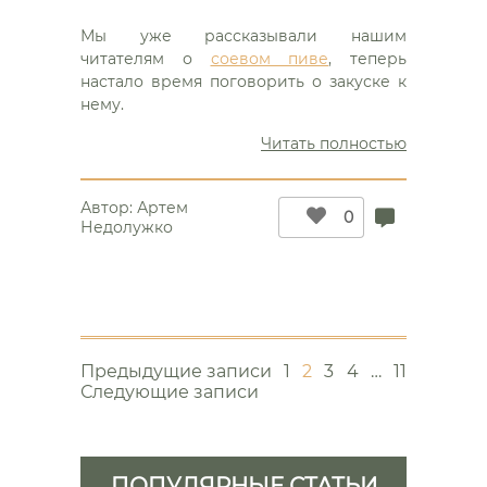
Мы уже рассказывали нашим
читателям о
соевом пиве
, теперь
настало время поговорить о закуске к
нему.
“Соевая
Читать полностью
закуска
к
Автор:
Артем
пиву”
0
Недолужко
Навигация
Предыдущие записи
1
2
3
4
…
11
по
Следующие записи
записям
ПОПУЛЯРНЫЕ СТАТЬИ