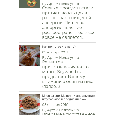
By
Артем Недолужко
Соевые продукты стали
притчей во языцех в
разговорах о пищевой
аллергии. Пищевая
аллергия явление
распространенное и соя
вовсе не является...
Как приготовить натто?
09 ноября 2011
By
Артем Недолужко
Рецептов
приготовления натто
много, Soyworld.ru
предлагает Вашему
вниманию один из них.
(далее…)
Мясо из сои: Может ли оно заменить
натуральное и вредно ли оно?
08 января 2010
By
Артем Недолужко
Впервые искусственное