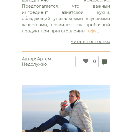
доподлинно неизвестно.
Предполагается, что важный
ингредиент азиатской кухни,
обладающий уникальными вкусовыми
качествами, появился, как пробочный
продукт при приготовлении
тофу
…
“Китайска
Читать полностью
родина
соевого
Автор:
Артем
соуса”
0
Недолужко