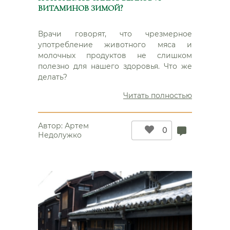
ВИТАМИНОВ ЗИМОЙ?
Врачи говорят, что чрезмерное
употребление животного мяса и
молочных продуктов не слишком
полезно для нашего здоровья. Что же
делать?
“Соевые
Читать полностью
проростки
Как
Автор:
Артем
пополнит
0
Недолужко
запас
белков
и
витамино
зимой?”